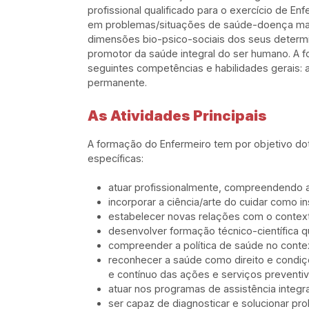
profissional qualificado para o exercício de En
em problemas/situações de saúde-doença mais p
dimensões bio-psico-sociais dos seus determi
promotor da saúde integral do ser humano. A f
seguintes competências e habilidades gerais:
permanente.
As Atividades Principais
A formação do Enfermeiro tem por objetivo dot
específicas:
atuar profissionalmente, compreendendo 
incorporar a ciência/arte do cuidar como i
estabelecer novas relações com o context
desenvolver formação técnico-científica qu
compreender a política de saúde no contex
reconhecer a saúde como direito e condiçõe
e contínuo das ações e serviços preventiv
atuar nos programas de assistência integra
ser capaz de diagnosticar e solucionar pr