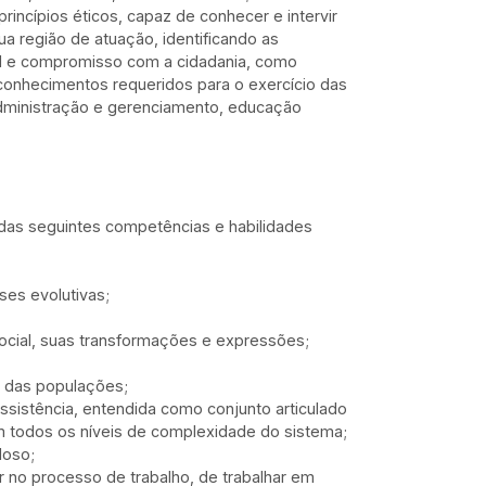
princípios éticos, capaz de conhecer e intervir
a região de atuação, identificando as
al e compromisso com a cidadania, como
 conhecimentos requeridos para o exercício das
administração e gerenciamento, educação
 das seguintes competências e habilidades
es evolutivas;
ocial, suas transformações e expressões;
s das populações;
assistência, entendida como conjunto articulado
em todos os níveis de complexidade do sistema;
doso;
r no processo de trabalho, de trabalhar em