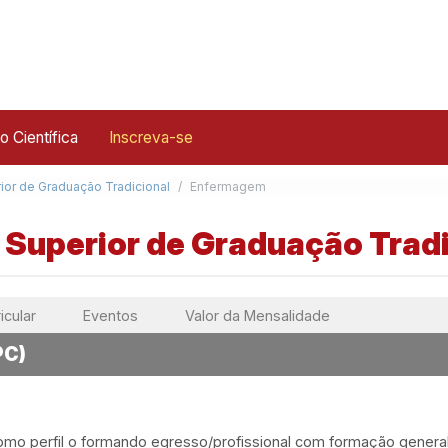
ão Científica
Inscreva-se
ior de Graduação Tradicional
Enfermagem
Superior de Graduação Tradi
icular
Eventos
Valor da Mensalidade
PC)
erfil o formando egresso/profissional com formação generalista