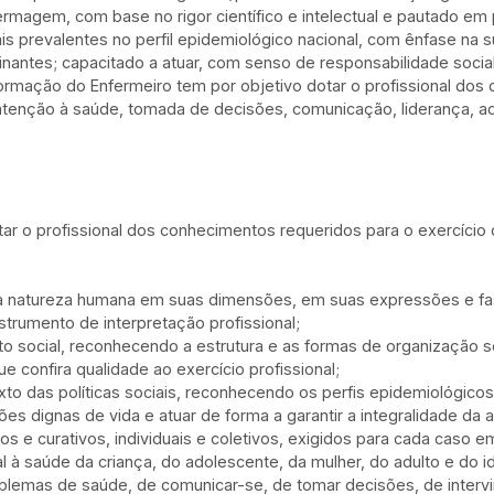
fermagem, com base no rigor científico e intelectual e pautado em 
revalentes no perfil epidemiológico nacional, com ênfase na su
nantes; capacitado a atuar, com senso de responsabilidade soci
ormação do Enfermeiro tem por objetivo dotar o profissional dos
 atenção à saúde, tomada de decisões, comunicação, liderança, 
ar o profissional dos conhecimentos requeridos para o exercício
a natureza humana em suas dimensões, em suas expressões e fas
nstrumento de interpretação profissional;
o social, reconhecendo a estrutura e as formas de organização s
e confira qualidade ao exercício profissional;
to das políticas sociais, reconhecendo os perfis epidemiológico
s dignas de vida e atuar de forma a garantir a integralidade da 
os e curativos, individuais e coletivos, exigidos para cada caso 
l à saúde da criança, do adolescente, da mulher, do adulto e do i
oblemas de saúde, de comunicar-se, de tomar decisões, de intervi