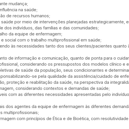
tante mudança;
nfluência na saúde;
ção de recursos humanos;
e saúde por meio de intervenções planejadas estrategicamente,
de dos indivíduos, das famílias e das comunidades;
alho da equipe de enfermagem;
e social com o trabalho multiprofissional em saúde;
ndendo às necessidades tanto dos seus clientes/pacientes quant
anto de informação e comunicação, quanto de ponta para o cuida
profissional, considerando os pressupostos dos modelos clínico e 
 coletivas de saúde da população, seus condicionantes e determina
sponsabilizando-se pela qualidade da assistência/cuidado de en
 proteção e reabilitação da saúde, na perspectiva da integralid
rmagem, considerando contextos e demandas de saúde;
is com as diferentes necessidades apresentadas pelo indivíduo, 
ionais dos agentes da equipe de enfermagem às diferentes demand
 multiprofissionais;
magem com princípios de Ética e de Bioética, com resolutividade 