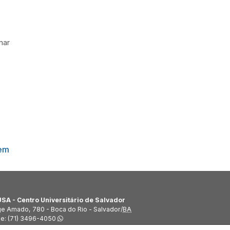
nar
gem
SA - Centro Universitário de Salvador
ge Amado, 780 - Boca do Rio - Salvador/
BA
ne:
(71) 3496-4050
WEB UNIP
|
/uniceusafacsal
uniceusafacsal