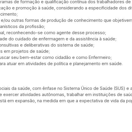
rogramas de formação e qualificação contínua dos trabalhadores 
ação e promoção à saúde, considerando a especificidade dos dife
ecimento;
s e/ou outras formas de produção de conhecimento que objetivem a
manísticos da profissão;
ucional, reconhecendo-se como agente desse processo;
idade do cuidado de enfermagem e da assistência à saúde;
onsultivas e deliberativas do sistema de saúde;
es em projetos de saúde;
e buscar seu bem-estar como cidadão e como Enfermeiro;
ara atuar em atividades de política e planejamento em saúde.
ciais da saúde, com ênfase no Sistema Único de Saúde (SUS) e as
 exercer atividades autônomas, trabalhar em instituições de saú
 está em expansão, na medida em que a expectativa de vida da po