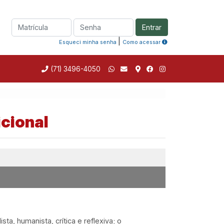
Entrar
|
Esqueci minha senha
Como acessar
(71) 3496-4050
cional
, humanista, crítica e reflexiva; o